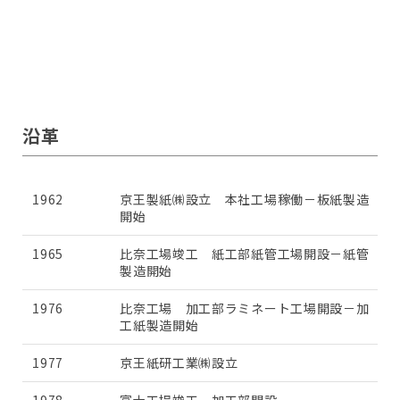
沿革
1962
京王製紙㈱設立 本社工場稼働－板紙製造
開始
1965
比奈工場竣工 紙工部紙管工場開設－紙管
製造開始
1976
比奈工場 加工部ラミネート工場開設－加
工紙製造開始
1977
京王紙研工業㈱設立